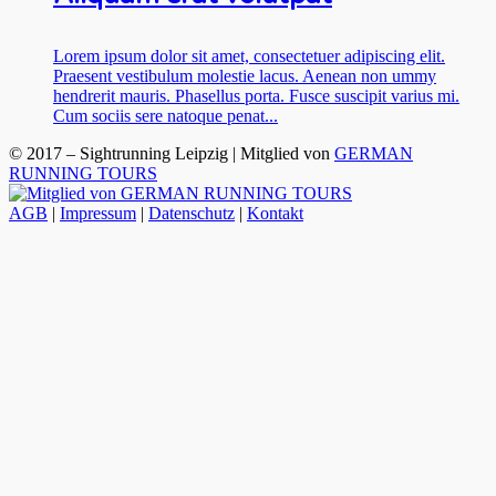
Lorem ipsum dolor sit amet, consectetuer adipiscing elit.
Praesent vestibulum molestie lacus. Aenean non ummy
hendrerit mauris. Phasellus porta. Fusce suscipit varius mi.
Cum sociis sere natoque penat...
© 2017 – Sightrunning Leipzig | Mitglied von
GERMAN
RUNNING TOURS
AGB
|
Impressum
|
Datenschutz
|
Kontakt